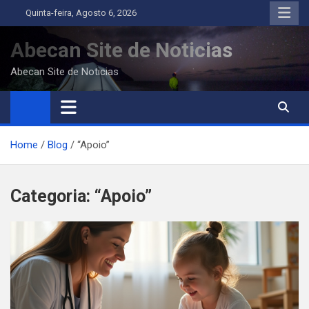
Skip
Quinta-feira, Agosto 6, 2026
to
content
Abecan Site de Noticias
Abecan Site de Noticias
Home
Blog
“Apoio”
Categoria:
“Apoio”