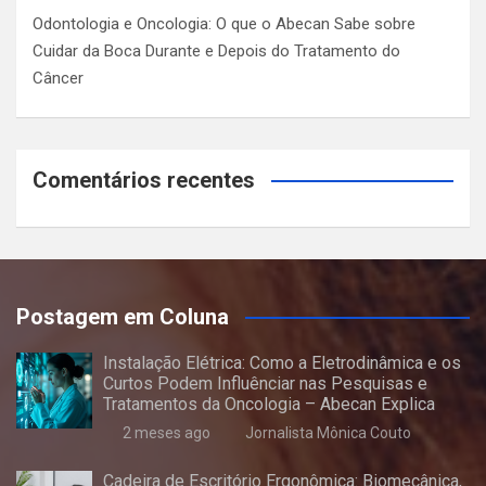
Odontologia e Oncologia: O que o Abecan Sabe sobre
Cuidar da Boca Durante e Depois do Tratamento do
Câncer
Comentários recentes
Postagem em Coluna
Instalação Elétrica: Como a Eletrodinâmica e os
Curtos Podem Influênciar nas Pesquisas e
Tratamentos da Oncologia – Abecan Explica
2 meses ago
Jornalista Mônica Couto
Cadeira de Escritório Ergonômica: Biomecânica,