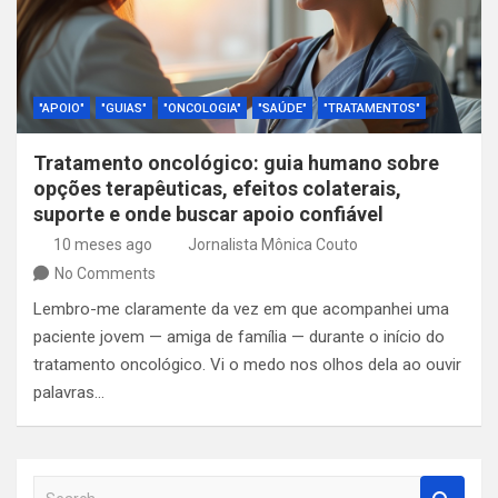
"APOIO"
"GUIAS"
"ONCOLOGIA"
"SAÚDE"
"TRATAMENTOS"
Tratamento oncológico: guia humano sobre
opções terapêuticas, efeitos colaterais,
suporte e onde buscar apoio confiável
10 meses ago
Jornalista Mônica Couto
No Comments
Lembro-me claramente da vez em que acompanhei uma
paciente jovem — amiga de família — durante o início do
tratamento oncológico. Vi o medo nos olhos dela ao ouvir
palavras…
S