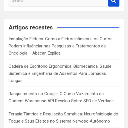
e
a
r
c
Artigos recentes
h
Instalação Elétrica: Como a Eletrodinâmica e os Curtos
Podem Influênciar nas Pesquisas e Tratamentos da
Oncologia – Abecan Explica
Cadeira de Escritório Ergonômica: Biomecânica, Saúde
Sistêmica e Engenharia de Assentos Para Jornadas
Longas
Ranqueamento no Google: O Que o Vazamento da
Content Warehouse API Revelou Sobre SEO de Verdade
Terapia Tântrica e Regulação Somática: Neurofisiologia do
Toque e Seus Efeitos no Sistema Nervoso Autônomo