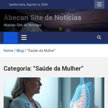
Skip
Quinta-feira, Agosto 6, 2026
to
content
Abecan Site de Noticias
Abecan Site de Noticias
Home
Blog
“Saúde da Mulher”
Categoria:
“Saúde da Mulher”