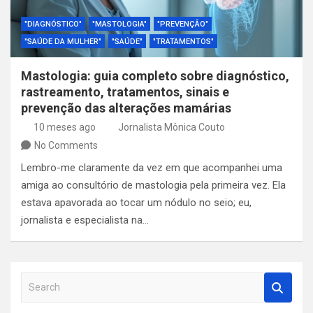
"DIAGNÓSTICO"
"MASTOLOGIA"
"PREVENÇÃO"
"SAÚDE DA MULHER"
"SAÚDE"
"TRATAMENTOS"
Mastologia: guia completo sobre diagnóstico,
rastreamento, tratamentos, sinais e
prevenção das alterações mamárias
10 meses ago
Jornalista Mônica Couto
No Comments
Lembro-me claramente da vez em que acompanhei uma
amiga ao consultório de mastologia pela primeira vez. Ela
estava apavorada ao tocar um nódulo no seio; eu,
jornalista e especialista na…
S
e