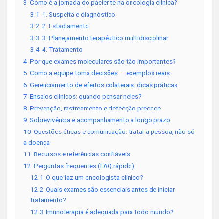
3
Como é a jornada do paciente na oncologia clínica?
3.1
1. Suspeita e diagnóstico
3.2
2. Estadiamento
3.3
3. Planejamento terapêutico multidisciplinar
3.4
4. Tratamento
4
Por que exames moleculares são tão importantes?
5
Como a equipe toma decisões — exemplos reais
6
Gerenciamento de efeitos colaterais: dicas práticas
7
Ensaios clínicos: quando pensar neles?
8
Prevenção, rastreamento e detecção precoce
9
Sobrevivência e acompanhamento a longo prazo
10
Questões éticas e comunicação: tratar a pessoa, não só
a doença
11
Recursos e referências confiáveis
12
Perguntas frequentes (FAQ rápido)
12.1
O que faz um oncologista clínico?
12.2
Quais exames são essenciais antes de iniciar
tratamento?
12.3
Imunoterapia é adequada para todo mundo?