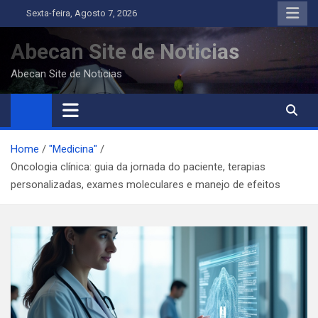
Skip
Sexta-feira, Agosto 7, 2026
to
content
Abecan Site de Noticias
Abecan Site de Noticias
Home
"Medicina"
Oncologia clínica: guia da jornada do paciente, terapias
personalizadas, exames moleculares e manejo de efeitos