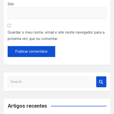
Site
Guardar o meu nome, email e site neste navegador para a
próxima vez que eu comentar.
S
e
a
r
c
Artigos recentes
h