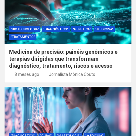
"BIOTECNOLOGIA"
"DIAGNÓSTICO"
"GENÉTICA"
"MEDICINA"
"TRATAMENTO"
Medicina de precisão: painéis genômicos e
terapias dirigidas que transformam
diagnóstico, tratamento, riscos e acesso
8 meses ago
Jornalista Mônica Couto
"DIAGNÓSTICO"
"GUIAS"
"MASTOLOGIA"
"MEDICINA"