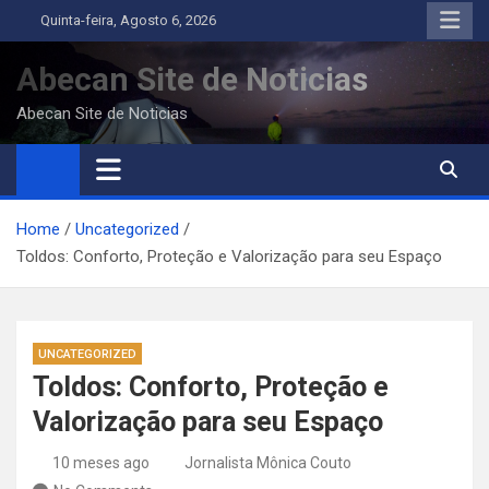
Skip
Quinta-feira, Agosto 6, 2026
to
content
Abecan Site de Noticias
Abecan Site de Noticias
Home
Uncategorized
Toldos: Conforto, Proteção e Valorização para seu Espaço
UNCATEGORIZED
Toldos: Conforto, Proteção e
Valorização para seu Espaço
10 meses ago
Jornalista Mônica Couto