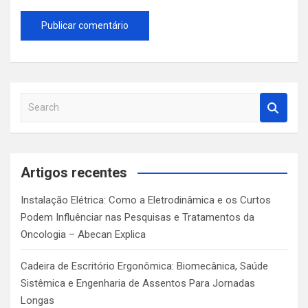
S
e
a
r
c
Artigos recentes
h
Instalação Elétrica: Como a Eletrodinâmica e os Curtos
Podem Influênciar nas Pesquisas e Tratamentos da
Oncologia – Abecan Explica
Cadeira de Escritório Ergonômica: Biomecânica, Saúde
Sistêmica e Engenharia de Assentos Para Jornadas
Longas